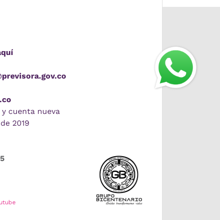
aquí
@previsora.gov.co
.co
 y cuenta nueva
 de 2019
55
utube