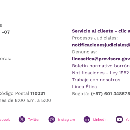
s
Servicio al cliente - clic 
9 -07
Procesos Judiciales:
notificacionesjudiciales
Denuncias:
horas:
lineaetica@previsora.gov
Boletín normativo borrón
Notificaciones - Ley 1952
Trabaje con nosotros
Línea Ética
Código Postal
110231
Bogotá:
(+57) 601 34857
nes de 8:00 a.m. a 5:00
ebook
Twitter
Instagram
Linkedin
Yo