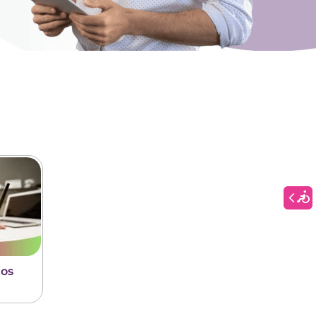
ios
s