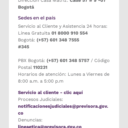
Dirección Casa Matriz:
Calle 57 # 9 -07
Bogotá
Sedes en el país
Servicio al Cliente y Asistencia 24 horas:
Línea Gratuita
01 8000 910 554
Bogotá:
(+57) 601 348 7555
#345
PBX Bogotá:
(+57) 601 348 5757
/ Código
Postal
110231
Horarios de atención: Lunes a Viernes de
8:00 a.m. a 5:00 p.m
Servicio al cliente - clic aquí
Procesos Judiciales:
notificacionesjudiciales@previsora.gov.
co
Denuncias:
lineaetica@previsora.gov.co