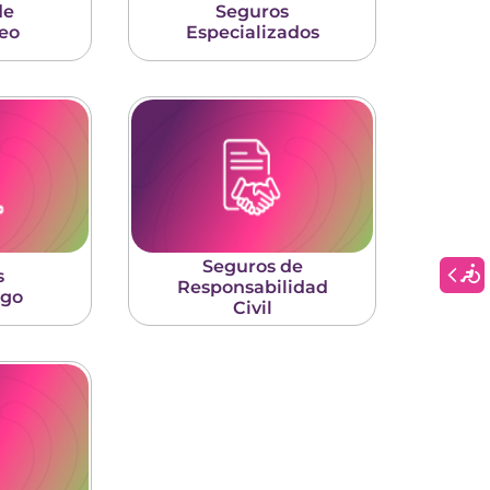
de
Seguros
eo
Especializados
Seguros de
s
Responsabilidad
sgo
Civil