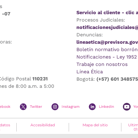
s
Servicio al cliente - clic 
9 -07
Procesos Judiciales:
notificacionesjudiciales
Denuncias:
horas:
lineaetica@previsora.gov
Boletín normativo borrón
Notificaciones - Ley 1952
Trabaje con nosotros
Línea Ética
Código Postal
110231
Bogotá:
(+57) 601 34857
nes de 8:00 a.m. a 5:00
ebook
Twitter
Instagram
Linkedin
Yo
 datos
Accesibilidad
Mapa del sitio
Ultim
s
01