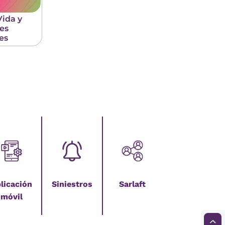
Vida y
es
es
licación
Siniestros
Sarlaft
móvil