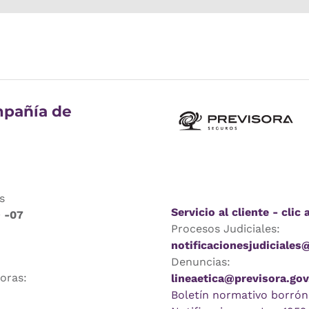
pañía de
s
Servicio al cliente - clic 
9 -07
Procesos Judiciales:
notificacionesjudiciales
Denuncias:
horas:
lineaetica@previsora.gov
Boletín normativo borrón