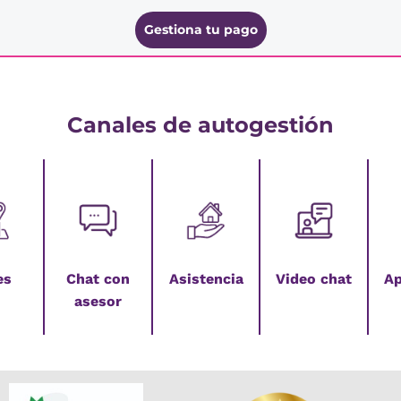
Gestiona tu pago
Canales de autogestión
es
Chat con
Asistencia
Video chat
Ap
asesor