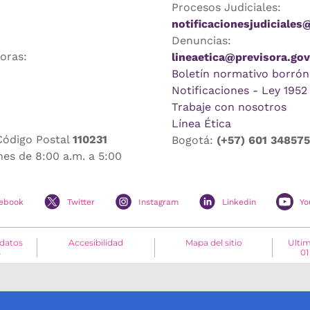
Procesos Judiciales:
notificacionesjudiciales
Denuncias:
horas:
lineaetica@previsora.gov
Boletín normativo borrón
Notificaciones - Ley 1952
Trabaje con nosotros
Línea Ética
Código Postal
110231
Bogotá:
(+57) 601 34857
nes de 8:00 a.m. a 5:00
ebook
Twitter
Instagram
Linkedin
Yo
 datos
Accesibilidad
Mapa del sitio
Ultim
s
01
o de Colombia