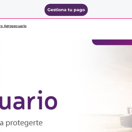
Gestiona tu pago
ro Agropecuario