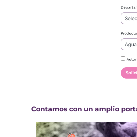
Departa
Product
Autor
Solic
Contamos con un amplio porta