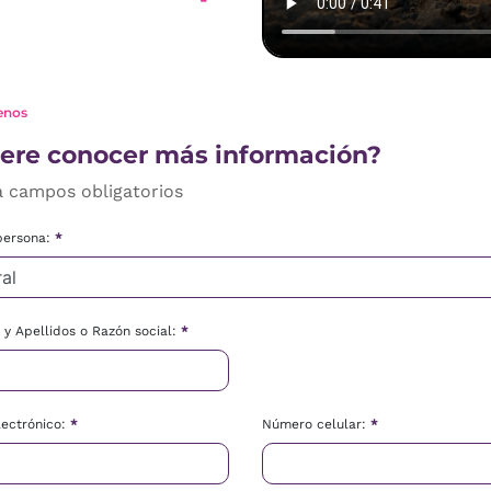
enos
ere conocer más información?
a campos obligatorios
persona:
*
y Apellidos o Razón social:
*
lectrónico:
*
Número celular:
*