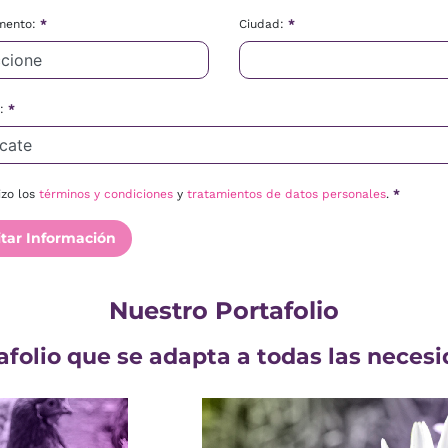
mento:
*
Ciudad:
*
o:
*
izo los
términos y condiciones
y
tratamientos de datos personales
.
*
itar Información
Nuestro Portafolio
folio que se adapta a todas las necesi