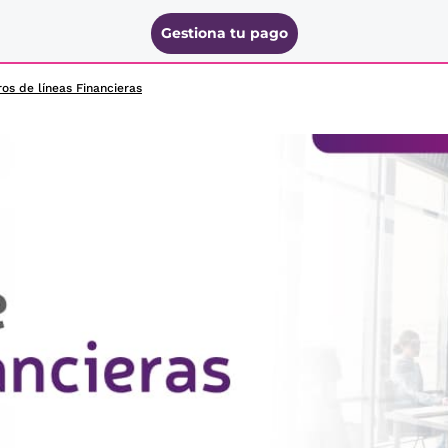
Gestiona tu pago
os de líneas Financieras