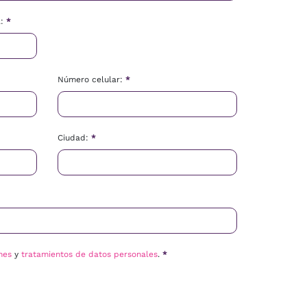
l:
*
Número celular:
*
Ciudad:
*
nes
y
tratamientos de datos personales
.
*