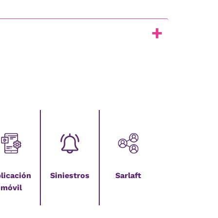
licación
Siniestros
Sarlaft
móvil