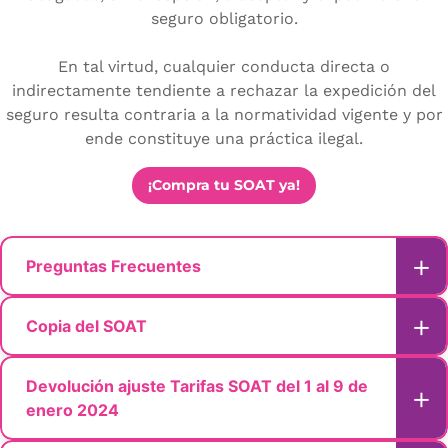
seguro obligatorio.
En tal virtud, cualquier conducta directa o
indirectamente tendiente a rechazar la expedición del
seguro resulta contraria a la normatividad vigente y por
ende constituye una práctica ilegal.
¡Compra tu SOAT ya!
Preguntas Frecuentes
Copia del SOAT
Resuelva sus dudas
aquí
Devolución ajuste Tarifas SOAT del 1 al 9 de
Ahora también puedes descargar la copia del SOAT
enero 2024
Solicita la cotización de tu SOAT