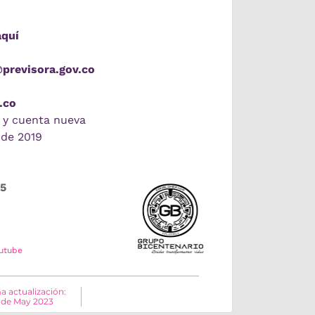
aquí
@previsora.gov.co
.co
 y cuenta nueva
 de 2019
55
utube
a actualización:
 de May 2023