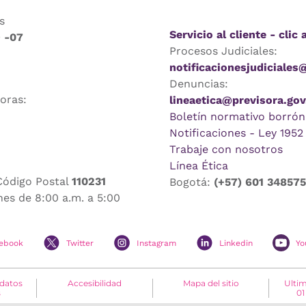
s
Servicio al cliente - clic 
9 -07
Procesos Judiciales:
notificacionesjudiciales
Denuncias:
horas:
lineaetica@previsora.gov
Boletín normativo borrón
Notificaciones - Ley 1952
Trabaje con nosotros
Línea Ética
Código Postal
110231
Bogotá:
(+57) 601 34857
nes de 8:00 a.m. a 5:00
ebook
Twitter
Instagram
Linkedin
Yo
 datos
Accesibilidad
Mapa del sitio
Ultim
s
01