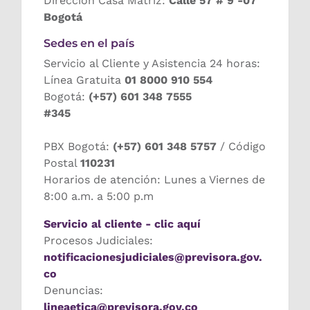
Dirección Casa Matriz:
Calle 57 # 9 -07
Bogotá
Sedes en el país
Servicio al Cliente y Asistencia 24 horas:
Línea Gratuita
01 8000 910 554
Bogotá:
(+57) 601 348 7555
#345
PBX Bogotá:
(+57) 601 348 5757
/ Código
Postal
110231
Horarios de atención: Lunes a Viernes de
8:00 a.m. a 5:00 p.m
Servicio al cliente - clic aquí
Procesos Judiciales:
notificacionesjudiciales@previsora.gov.
co
Denuncias:
lineaetica@previsora.gov.co