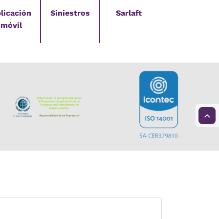
licación
Siniestros
Sarlaft
móvil