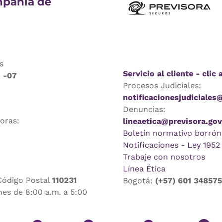
pañía de
s
Servicio al cliente - clic 
9 -07
Procesos Judiciales:
notificacionesjudiciales
Denuncias:
horas:
lineaetica@previsora.gov
Boletín normativo borrón
Notificaciones - Ley 1952
Trabaje con nosotros
Línea Ética
Código Postal
110231
Bogotá:
(+57) 601 34857
nes de 8:00 a.m. a 5:00