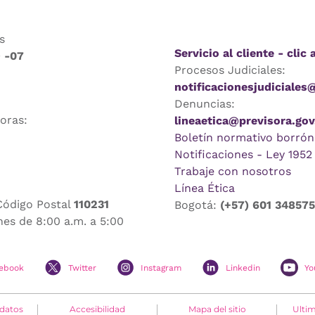
s
Servicio al cliente - clic 
9 -07
Procesos Judiciales:
notificacionesjudiciales
Denuncias:
horas:
lineaetica@previsora.gov
Boletín normativo borrón
Notificaciones - Ley 1952
Trabaje con nosotros
Línea Ética
Código Postal
110231
Bogotá:
(+57) 601 34857
nes de 8:00 a.m. a 5:00
ebook
Twitter
Instagram
Linkedin
Yo
 datos
Accesibilidad
Mapa del sitio
Ultim