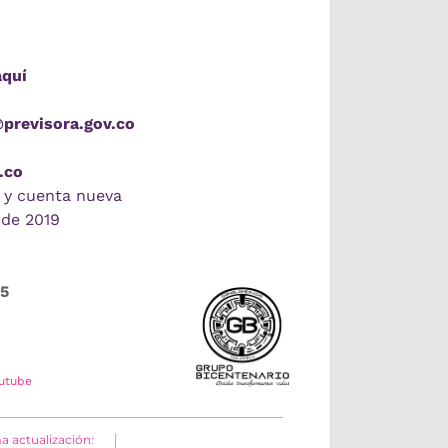
aquí
@previsora.gov.co
.co
 y cuenta nueva
 de 2019
55
utube
a actualización: